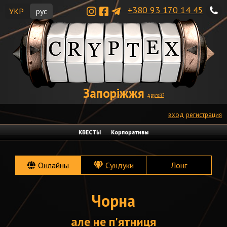
+380 93 170 14 45
УКР
рус
Запоріжжя
другой?
вход
регистрация
КВЕСТЫ
Корпоративы
Онлайны
Сундуки
Лонг
Чорна
але не п'ятниця