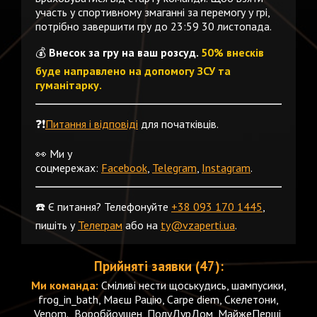
участь у спортивному змаганні за перемогу у грі,
потрібно завершити гру до 23:59 30 листопада.
💰
Внесок за гру на ваш розсуд.
50% внесків
буде направлено на допомогу ЗСУ та
гуманітарку.
❓❗️
Питання і відповіді
для початківців.
👀 Ми у
соцмережах:
Facebook
,
Telegram
,
Instagram
.
☎️ Є питання? Телефонуйте
+38 093 170 1445
,
пишіть у
Телеграм
або на
ty@vzaperti.ua
.
Прийняті заявки (47):
Ми команда:
Сміливі нести щоськудись, шампусики,
frog_in_bath, Маєш Рацію, Carpe diem, Скелетони,
Venom., Воробйоушен, ПолуДурДом, МайжеПерші,