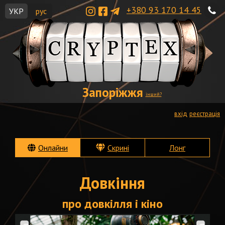
+380 93 170 14 45
УКР
рус
Запоріжжя
інший?
вхід
реєстрація
Онлайни
Скрині
Лонг
Довкіння
про довкілля і кіно