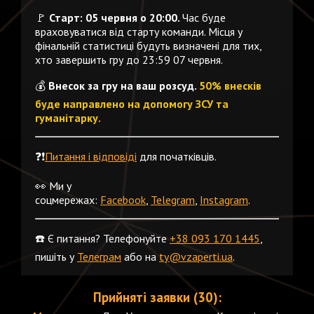
🚩
Старт: 05 червня о 20:00.
Час буде
враховуватися від старту команди. Місця у
фінальній статистиці будуть визначені для тих,
хто завершить гру до 23:59 07 червня.
💰
Внесок за гру на ваш розсуд.
50% внесків
буде направлено на допомогу ЗСУ та
гуманітарку.
❓❗️
Питання і відповіді
для початківців.
👀 Ми у
соцмережах:
Facebook
,
Telegram
,
Instagram
.
☎️ Є питання? Телефонуйте
+38 093 170 1445
,
пишіть у
Телеграм
або на
ty@vzaperti.ua
.
Прийняті заявки (30):