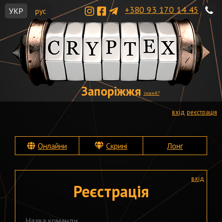
+380 93 170 14 45
УКР
рус
Запоріжжя
інший?
вхід
реєстрація
Онлайни
Скрині
Лонг
вхід
Реєстрація
Назва команди